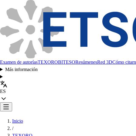
Examen de autorías
TEXORO
BITESO
Resúmenes
Red 3D
Cómo citarn
Más información
ES
Inicio
/
TEXORO