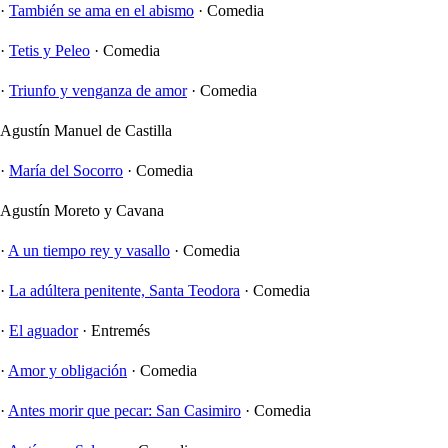
·
También se ama en el abismo
·
Comedia
·
Tetis y Peleo
·
Comedia
·
Triunfo y venganza de amor
·
Comedia
Agustín Manuel de Castilla
·
María del Socorro
·
Comedia
Agustín Moreto y Cavana
·
A un tiempo rey y vasallo
·
Comedia
·
La adúltera penitente, Santa Teodora
·
Comedia
·
El aguador
·
Entremés
·
Amor y obligación
·
Comedia
·
Antes morir que pecar: San Casimiro
·
Comedia