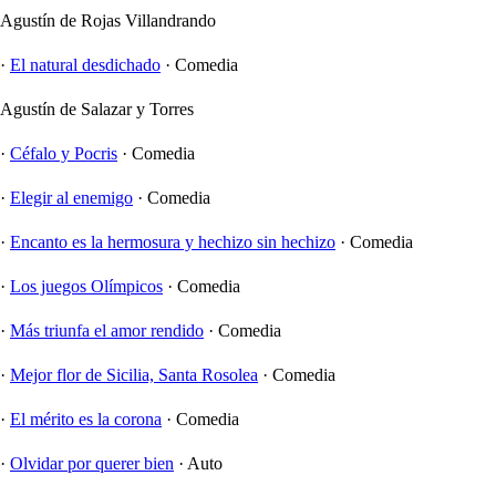
Agustín de Rojas Villandrando
·
El natural desdichado
·
Comedia
Agustín de Salazar y Torres
·
Céfalo y Pocris
·
Comedia
·
Elegir al enemigo
·
Comedia
·
Encanto es la hermosura y hechizo sin hechizo
·
Comedia
·
Los juegos Olímpicos
·
Comedia
·
Más triunfa el amor rendido
·
Comedia
·
Mejor flor de Sicilia, Santa Rosolea
·
Comedia
·
El mérito es la corona
·
Comedia
·
Olvidar por querer bien
·
Auto