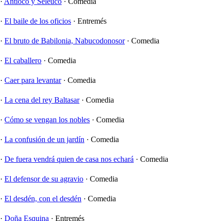
·
Antíoco y Seleuco
·
Comedia
·
El baile de los oficios
·
Entremés
·
El bruto de Babilonia, Nabucodonosor
·
Comedia
·
El caballero
·
Comedia
·
Caer para levantar
·
Comedia
·
La cena del rey Baltasar
·
Comedia
·
Cómo se vengan los nobles
·
Comedia
·
La confusión de un jardín
·
Comedia
·
De fuera vendrá quien de casa nos echará
·
Comedia
·
El defensor de su agravio
·
Comedia
·
El desdén, con el desdén
·
Comedia
·
Doña Esquina
·
Entremés