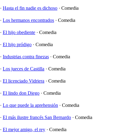
·
Hasta el fin nadie es dichoso
·
Comedia
·
Los hermanos encontrados
·
Comedia
·
El hijo obediente
·
Comedia
·
El hijo pródigo
·
Comedia
·
Industrias contra finezas
·
Comedia
·
Los jueces de Castilla
·
Comedia
·
El licenciado Vidriera
·
Comedia
·
El lindo don Diego
·
Comedia
·
Lo que puede la aprehensión
·
Comedia
·
El más ilustre francés San Bernardo
·
Comedia
·
El mejor amigo, el rey
·
Comedia