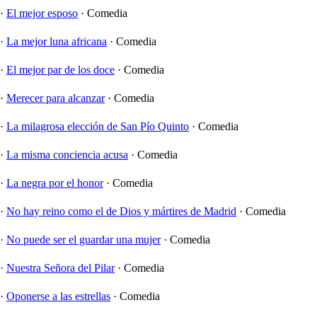
·
El mejor esposo
·
Comedia
·
La mejor luna africana
·
Comedia
·
El mejor par de los doce
·
Comedia
·
Merecer para alcanzar
·
Comedia
·
La milagrosa elección de San Pío Quinto
·
Comedia
·
La misma conciencia acusa
·
Comedia
·
La negra por el honor
·
Comedia
·
No hay reino como el de Dios y mártires de Madrid
·
Comedia
·
No puede ser el guardar una mujer
·
Comedia
·
Nuestra Señora del Pilar
·
Comedia
·
Oponerse a las estrellas
·
Comedia