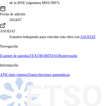
de la BNE (signatura MSS/3907).
Fecha de adición
2024/07
ASODAT
Estamos trabajando para vincular esta obra con
ASODAT
.
Navegación
Examen de autorías
TEXORO
BITESO
Repercusión
Información
API
Cómo citarnos
Transcripciones automáticas