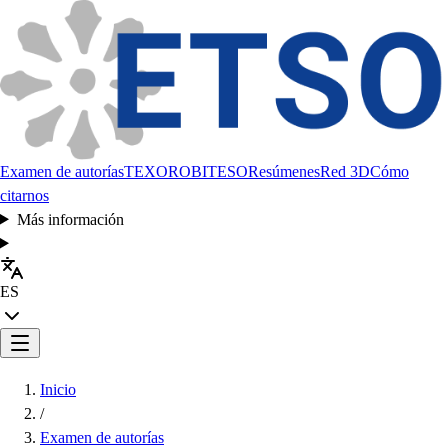
Examen de autorías
TEXORO
BITESO
Resúmenes
Red 3D
Cómo
citarnos
Más información
ES
Inicio
/
Examen de autorías