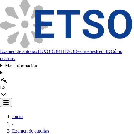
Examen de autorías
TEXORO
BITESO
Resúmenes
Red 3D
Cómo
citarnos
Más información
ES
Inicio
/
Examen de autorías