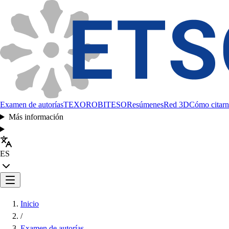
Examen de autorías
TEXORO
BITESO
Resúmenes
Red 3D
Cómo citarn
Más información
ES
Inicio
/
Examen de autorías