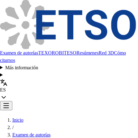
Examen de autorías
TEXORO
BITESO
Resúmenes
Red 3D
Cómo
citarnos
Más información
ES
Inicio
/
Examen de autorías