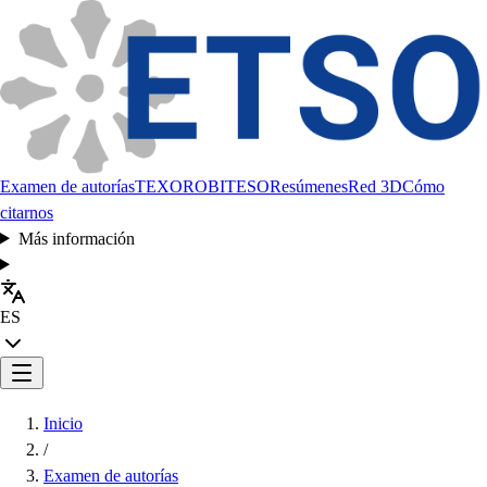
Examen de autorías
TEXORO
BITESO
Resúmenes
Red 3D
Cómo
citarnos
Más información
ES
Inicio
/
Examen de autorías