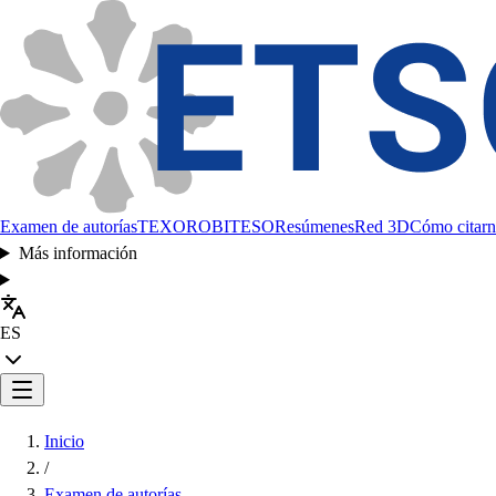
Examen de autorías
TEXORO
BITESO
Resúmenes
Red 3D
Cómo citarn
Más información
ES
Inicio
/
Examen de autorías