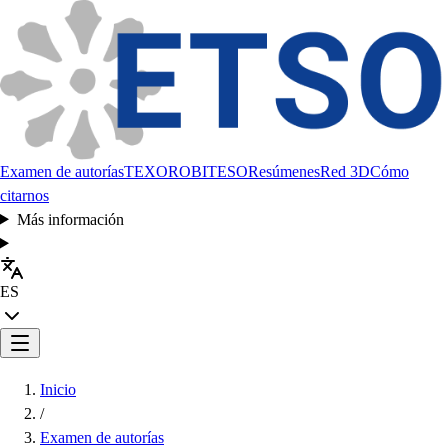
Examen de autorías
TEXORO
BITESO
Resúmenes
Red 3D
Cómo
citarnos
Más información
ES
Inicio
/
Examen de autorías