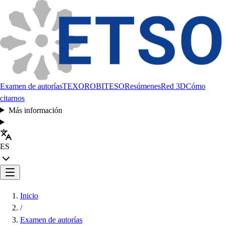
Examen de autorías
TEXORO
BITESO
Resúmenes
Red 3D
Cómo
citarnos
Más información
ES
Inicio
/
Examen de autorías