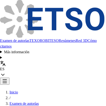
Examen de autorías
TEXORO
BITESO
Resúmenes
Red 3D
Cómo
citarnos
Más información
ES
Inicio
/
Examen de autorías