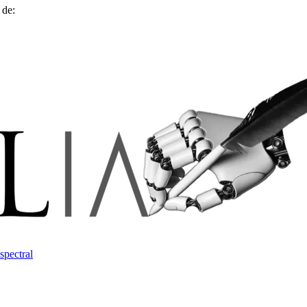
 de:
spectral