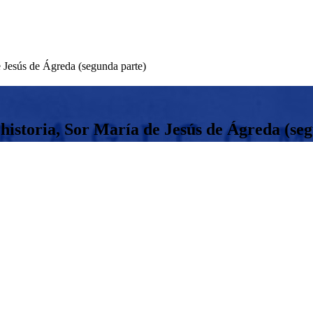
e Jesús de Ágreda (segunda parte)
historia, Sor María de Jesús de Ágreda (se