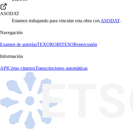
ASODAT
Estamos trabajando para vincular esta obra con
ASODAT
.
Navegación
Examen de autorías
TEXORO
BITESO
Repercusión
Información
API
Cómo citarnos
Transcripciones automáticas