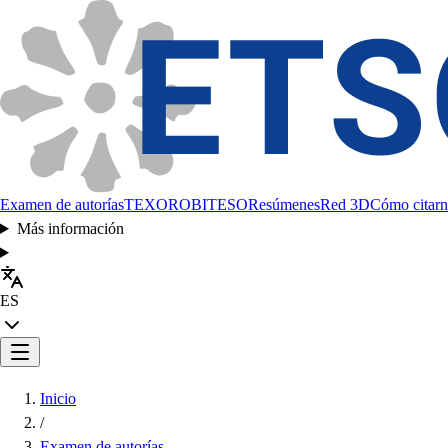
Examen de autorías
TEXORO
BITESO
Resúmenes
Red 3D
Cómo citarn
Más información
ES
Inicio
/
Examen de autorías