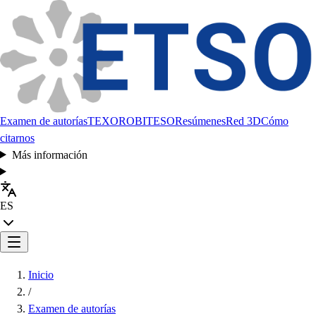
Examen de autorías
TEXORO
BITESO
Resúmenes
Red 3D
Cómo
citarnos
Más información
ES
Inicio
/
Examen de autorías