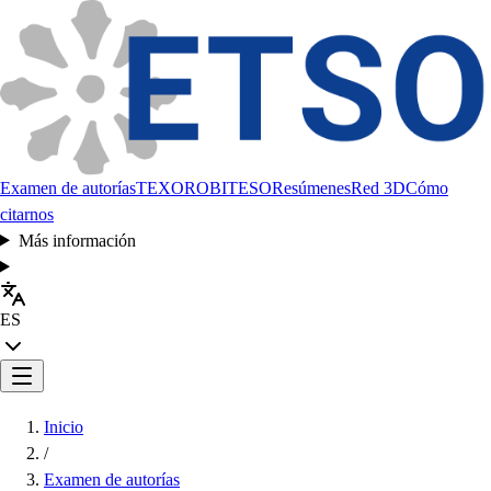
Examen de autorías
TEXORO
BITESO
Resúmenes
Red 3D
Cómo
citarnos
Más información
ES
Inicio
/
Examen de autorías