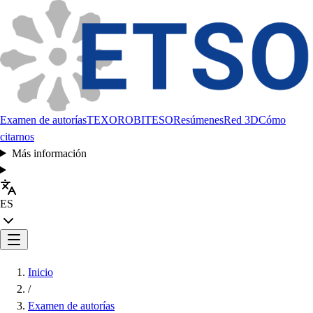
Examen de autorías
TEXORO
BITESO
Resúmenes
Red 3D
Cómo
citarnos
Más información
ES
Inicio
/
Examen de autorías