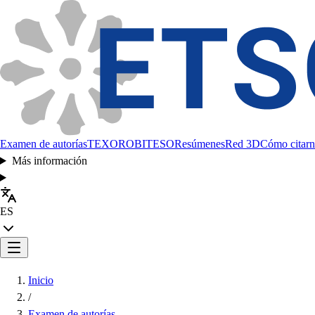
Examen de autorías
TEXORO
BITESO
Resúmenes
Red 3D
Cómo citarn
Más información
ES
Inicio
/
Examen de autorías