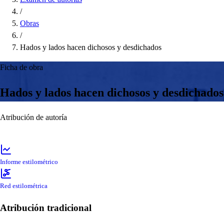
/
Obras
/
Hados y lados hacen dichosos y desdichados
Ficha de obra
Hados y lados hacen dichosos y desdichados
Atribución de autoría
Informe estilométrico
Red estilométrica
Atribución tradicional