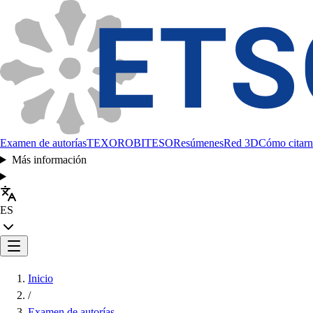
Examen de autorías
TEXORO
BITESO
Resúmenes
Red 3D
Cómo citarn
Más información
ES
Inicio
/
Examen de autorías