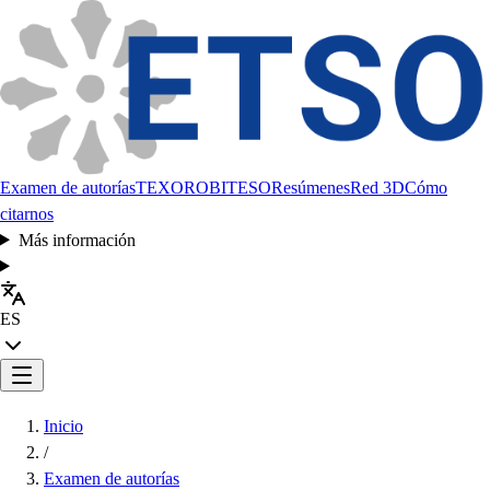
Examen de autorías
TEXORO
BITESO
Resúmenes
Red 3D
Cómo
citarnos
Más información
ES
Inicio
/
Examen de autorías