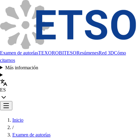
Examen de autorías
TEXORO
BITESO
Resúmenes
Red 3D
Cómo
citarnos
Más información
ES
Inicio
/
Examen de autorías