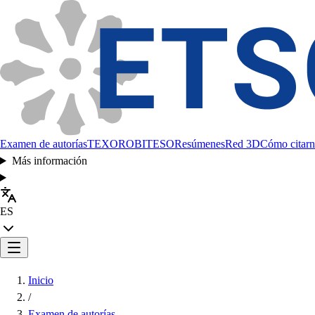
Examen de autorías
TEXORO
BITESO
Resúmenes
Red 3D
Cómo citarn
Más información
ES
Inicio
/
Examen de autorías