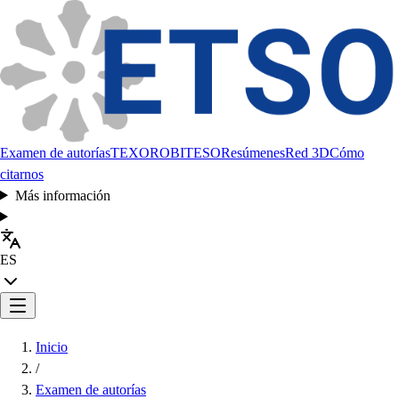
Examen de autorías
TEXORO
BITESO
Resúmenes
Red 3D
Cómo
citarnos
Más información
ES
Inicio
/
Examen de autorías