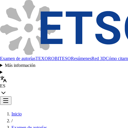
Examen de autorías
TEXORO
BITESO
Resúmenes
Red 3D
Cómo citarn
Más información
ES
Inicio
/
Examen de autorías