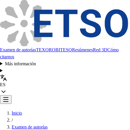
Examen de autorías
TEXORO
BITESO
Resúmenes
Red 3D
Cómo
citarnos
Más información
ES
Inicio
/
Examen de autorías