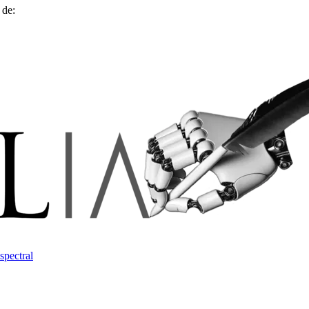
 de:
spectral