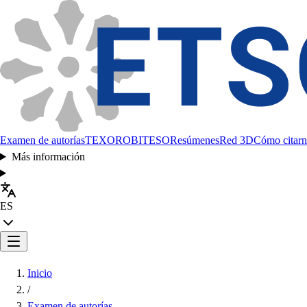
Examen de autorías
TEXORO
BITESO
Resúmenes
Red 3D
Cómo citarn
Más información
ES
Inicio
/
Examen de autorías