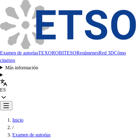
Examen de autorías
TEXORO
BITESO
Resúmenes
Red 3D
Cómo
citarnos
Más información
ES
Inicio
/
Examen de autorías