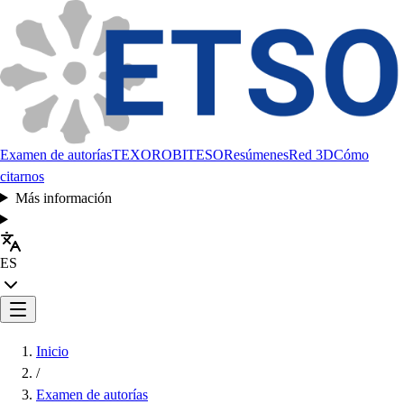
Examen de autorías
TEXORO
BITESO
Resúmenes
Red 3D
Cómo
citarnos
Más información
ES
Inicio
/
Examen de autorías