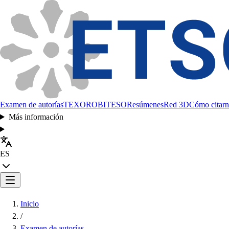
Examen de autorías
TEXORO
BITESO
Resúmenes
Red 3D
Cómo citarn
Más información
ES
Inicio
/
Examen de autorías