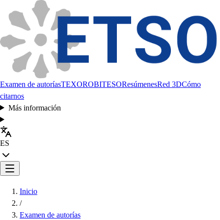
Examen de autorías
TEXORO
BITESO
Resúmenes
Red 3D
Cómo
citarnos
Más información
ES
Inicio
/
Examen de autorías