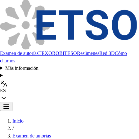
Examen de autorías
TEXORO
BITESO
Resúmenes
Red 3D
Cómo
citarnos
Más información
ES
Inicio
/
Examen de autorías