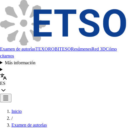
Examen de autorías
TEXORO
BITESO
Resúmenes
Red 3D
Cómo
citarnos
Más información
ES
Inicio
/
Examen de autorías