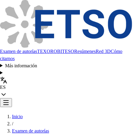
Examen de autorías
TEXORO
BITESO
Resúmenes
Red 3D
Cómo
citarnos
Más información
ES
Inicio
/
Examen de autorías