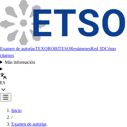
Examen de autorías
TEXORO
BITESO
Resúmenes
Red 3D
Cómo
citarnos
Más información
ES
Inicio
/
Examen de autorías