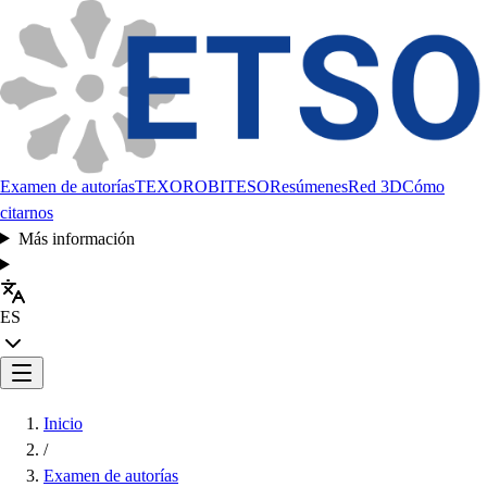
Examen de autorías
TEXORO
BITESO
Resúmenes
Red 3D
Cómo
citarnos
Más información
ES
Inicio
/
Examen de autorías