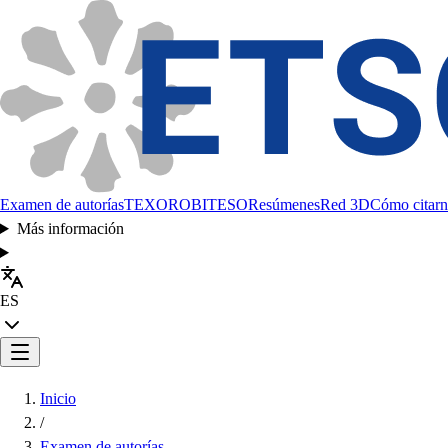
Examen de autorías
TEXORO
BITESO
Resúmenes
Red 3D
Cómo citarn
Más información
ES
Inicio
/
Examen de autorías