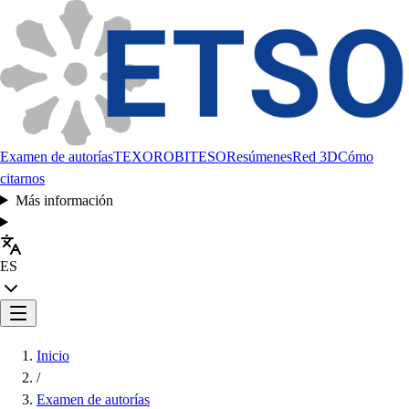
Examen de autorías
TEXORO
BITESO
Resúmenes
Red 3D
Cómo
citarnos
Más información
ES
Inicio
/
Examen de autorías