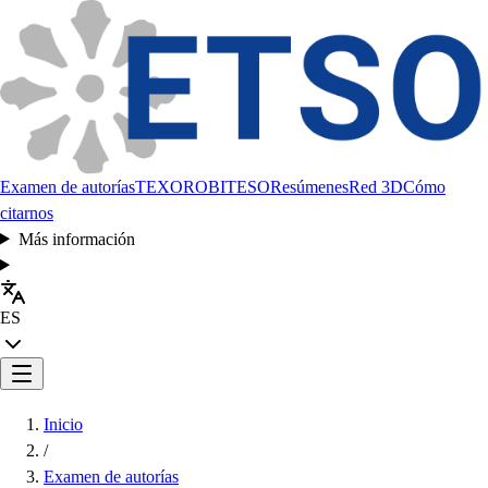
Examen de autorías
TEXORO
BITESO
Resúmenes
Red 3D
Cómo
citarnos
Más información
ES
Inicio
/
Examen de autorías