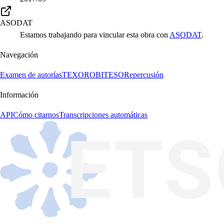
ASODAT
Estamos trabajando para vincular esta obra con
ASODAT
.
Navegación
Examen de autorías
TEXORO
BITESO
Repercusión
Información
API
Cómo citarnos
Transcripciones automáticas