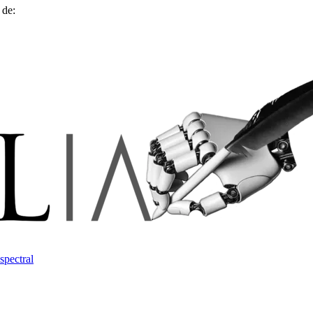
 de:
spectral