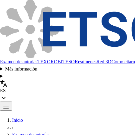
Examen de autorías
TEXORO
BITESO
Resúmenes
Red 3D
Cómo citarn
Más información
ES
Inicio
/
Examen de autorías