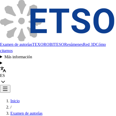
Examen de autorías
TEXORO
BITESO
Resúmenes
Red 3D
Cómo
citarnos
Más información
ES
Inicio
/
Examen de autorías