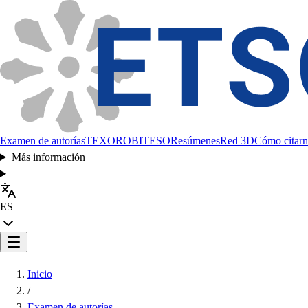
Examen de autorías
TEXORO
BITESO
Resúmenes
Red 3D
Cómo citarn
Más información
ES
Inicio
/
Examen de autorías