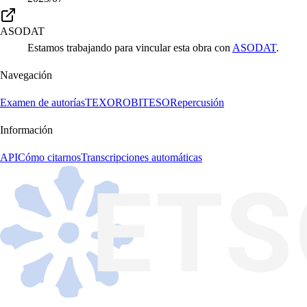
ASODAT
Estamos trabajando para vincular esta obra con
ASODAT
.
Navegación
Examen de autorías
TEXORO
BITESO
Repercusión
Información
API
Cómo citarnos
Transcripciones automáticas