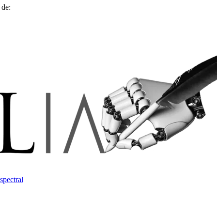
 de:
spectral