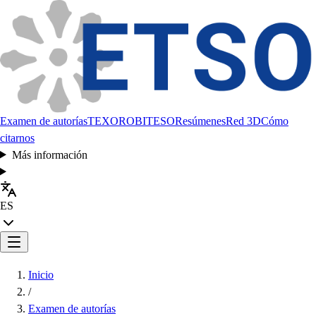
Examen de autorías
TEXORO
BITESO
Resúmenes
Red 3D
Cómo
citarnos
Más información
ES
Inicio
/
Examen de autorías