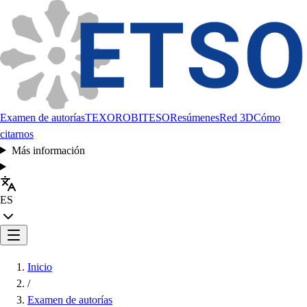
Examen de autorías
TEXORO
BITESO
Resúmenes
Red 3D
Cómo
citarnos
Más información
ES
Inicio
/
Examen de autorías