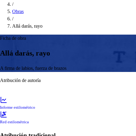
/
Obras
/
Allá darás, rayo
Ficha de obra
Allá darás, rayo
A firma de labios, fuerza de brazos
Atribución de autoría
Informe estilométrico
Red estilométrica
Atribución tradicional