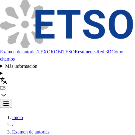
Examen de autorías
TEXORO
BITESO
Resúmenes
Red 3D
Cómo
citarnos
Más información
ES
Inicio
/
Examen de autorías