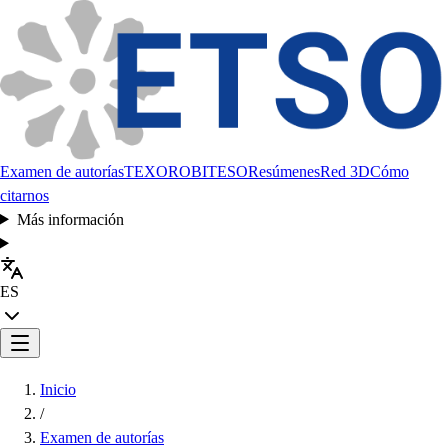
Examen de autorías
TEXORO
BITESO
Resúmenes
Red 3D
Cómo
citarnos
Más información
ES
Inicio
/
Examen de autorías