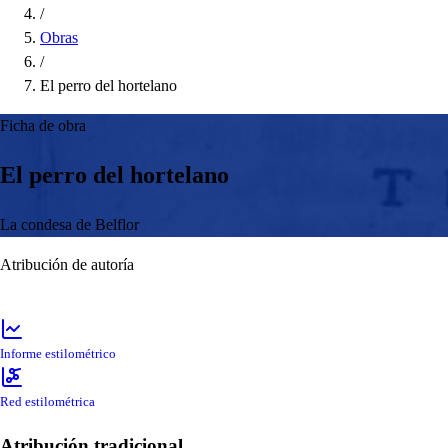
/
Obras
/
El perro del hortelano
Ficha de obra
El perro del hortelano
La condesa de Belflor
Atribución de autoría
Informe estilométrico
Red estilométrica
Atribución tradicional