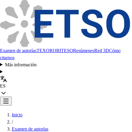
Examen de autorías
TEXORO
BITESO
Resúmenes
Red 3D
Cómo
citarnos
Más información
ES
Inicio
/
Examen de autorías