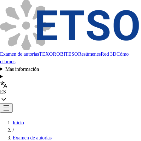
Examen de autorías
TEXORO
BITESO
Resúmenes
Red 3D
Cómo
citarnos
Más información
ES
Inicio
/
Examen de autorías