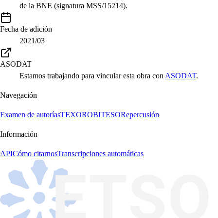
de la BNE (signatura MSS/15214).
Fecha de adición
2021/03
ASODAT
Estamos trabajando para vincular esta obra con
ASODAT
.
Navegación
Examen de autorías
TEXORO
BITESO
Repercusión
Información
API
Cómo citarnos
Transcripciones automáticas