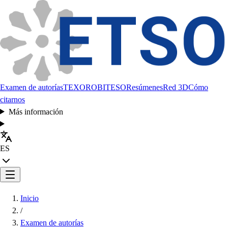
Examen de autorías
TEXORO
BITESO
Resúmenes
Red 3D
Cómo
citarnos
Más información
ES
Inicio
/
Examen de autorías