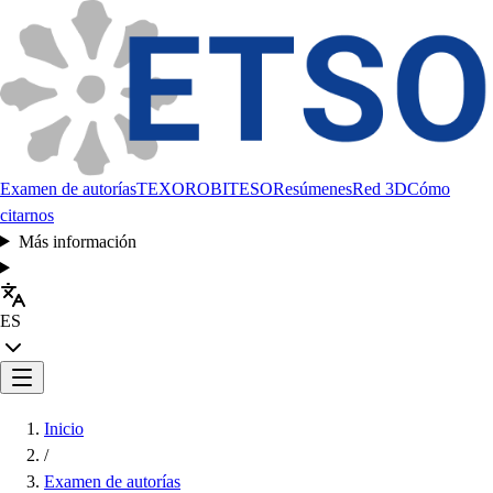
Examen de autorías
TEXORO
BITESO
Resúmenes
Red 3D
Cómo
citarnos
Más información
ES
Inicio
/
Examen de autorías