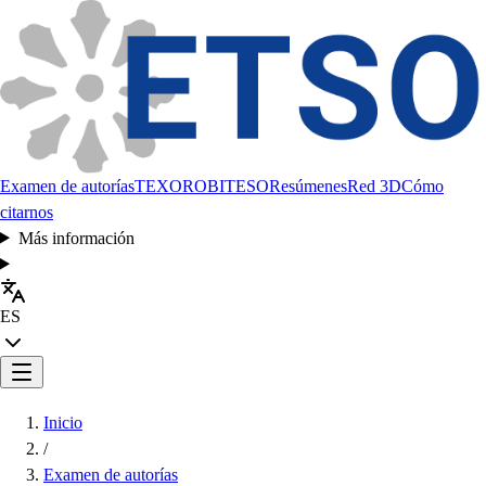
Examen de autorías
TEXORO
BITESO
Resúmenes
Red 3D
Cómo
citarnos
Más información
ES
Inicio
/
Examen de autorías