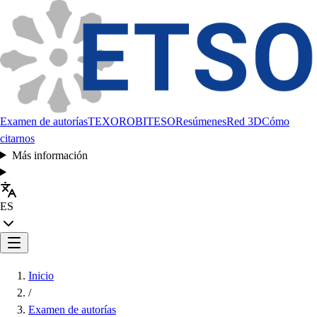
Examen de autorías
TEXORO
BITESO
Resúmenes
Red 3D
Cómo
citarnos
Más información
ES
Inicio
/
Examen de autorías