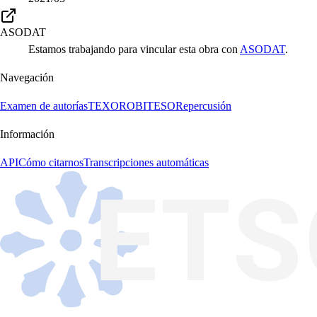
ASODAT
Estamos trabajando para vincular esta obra con
ASODAT
.
Navegación
Examen de autorías
TEXORO
BITESO
Repercusión
Información
API
Cómo citarnos
Transcripciones automáticas