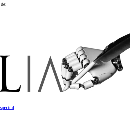
 de:
spectral