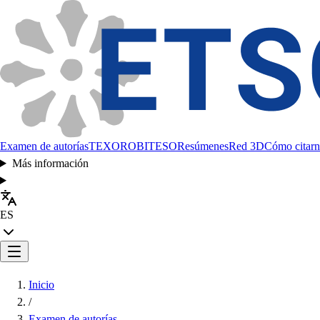
Examen de autorías
TEXORO
BITESO
Resúmenes
Red 3D
Cómo citarn
Más información
ES
Inicio
/
Examen de autorías