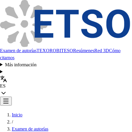
Examen de autorías
TEXORO
BITESO
Resúmenes
Red 3D
Cómo
citarnos
Más información
ES
Inicio
/
Examen de autorías